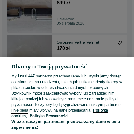
899 zł
Działdowo
05 sierpnia 2026
Sworzeń Valtra Valmet
170 zł
Dbamy o Twoją prywatność
Działdowo
05 sierpnia 2026
My i nasi
447
partnerzy przechowujemy lub uzyskujemy dostęp
do informacji na urządzeniu, takich jak unikalne identyfikatory w
plikach cookie w celu przetwarzania danych osobowych.
Ząb włóki CROSSBOARD
Użytkownik może zaakceptować wybory lub zarządzać nimi,
HEAVY zakrzywiony Vaderstad
klikając poniżej lub w dowolnym momencie na stronie polityki
441344 oryginał
370 zł
prywatności. Te wybory będą sygnalizowane naszym partnerom
i nie będą miały wpływu na dane przeglądania.
Polityka
cookies,
Polityka Prywatności
Działdowo
Wraz z naszymi partnerami przetwarzamy dane w celu
05 sierpnia 2026
zapewnienia: