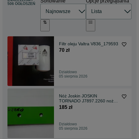
ZNALEŹLIŚMY
Sortowanie
Opcje przeglądania
506 OGŁOSZEŃ
Filtr oleju Valtra V836_179593
70 zł
Działdowo
05 sierpnia 2026
Nóż Joskin JOSKIN
TORNADO J7897.2260 noże
rozrzutnika
185 zł
Działdowo
05 sierpnia 2026