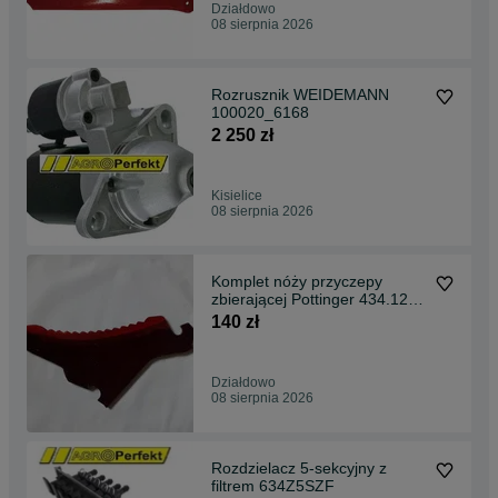
Działdowo
08 sierpnia 2026
Rozrusznik WEIDEMANN
100020_6168
2 250 zł
Kisielice
08 sierpnia 2026
Komplet nóży przyczepy
zbierającej Pottinger 434.126
Oryginał Jumbo
140 zł
Działdowo
08 sierpnia 2026
Rozdzielacz 5-sekcyjny z
filtrem 634Z5SZF