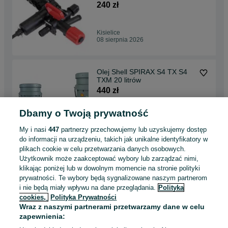
240 zł
Kisielice
08 sierpnia 2026
Olej Shell SPIRAX S4 TX S4
TXM 20 litrów
440 zł
Dbamy o Twoją prywatność
Działdowo
08 sierpnia 2026
My i nasi
447
partnerzy przechowujemy lub uzyskujemy dostęp
do informacji na urządzeniu, takich jak unikalne identyfikatory w
plikach cookie w celu przetwarzania danych osobowych.
Części do paszowozów
Użytkownik może zaakceptować wybory lub zarządzać nimi,
STORTI dunker husky boxer
klikając poniżej lub w dowolnym momencie na stronie polityki
dogo dobermann pointer
70 zł
prywatności. Te wybory będą sygnalizowane naszym partnerom
i nie będą miały wpływu na dane przeglądania.
Polityka
cookies,
Polityka Prywatności
Starogard Gdański
Wraz z naszymi partnerami przetwarzamy dane w celu
08 sierpnia 2026
zapewnienia: